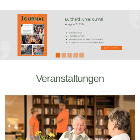
Burchard Führer Journal
Ausgabe 01 I 2026
Karrierestart mit Genuss
Teambuilding mal anders!
Großartige Kronkorken Sammelaktion für krebskranke Kinder
Kindergruppe „Leine-Lino“ besucht unser Seniorenpflegeheim
Journal ansehen
Veranstaltungen